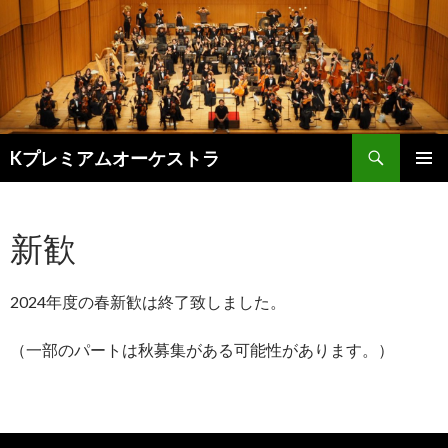
検
Kプレミアムオーケストラ
索
コ
メインメ
ン
ニュー
テ
新歓
ン
ツ
へ
ス
2024年度の春新歓は終了致しました。
キ
ッ
（一部のパートは秋募集がある可能性があります。）
プ